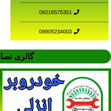
09216575351
09905234003
گالری تصاو