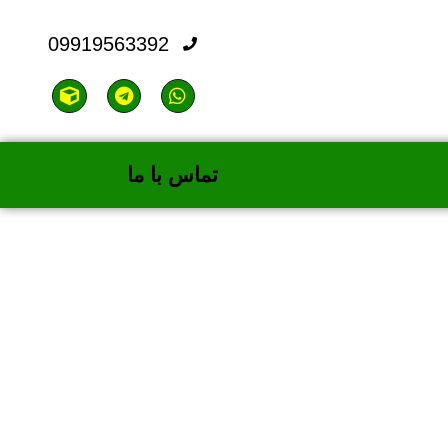
09919563392
تماس با ما