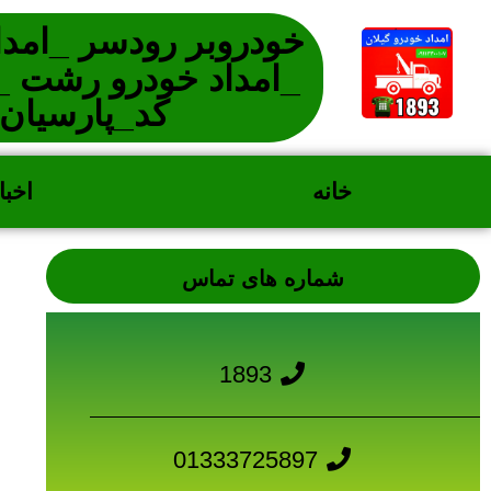
خودروبر رودسر _امداد
_امداد خودرو رشت _
کد_پارسیان
خانه
اخبا
شماره های تماس
1893
01333725897