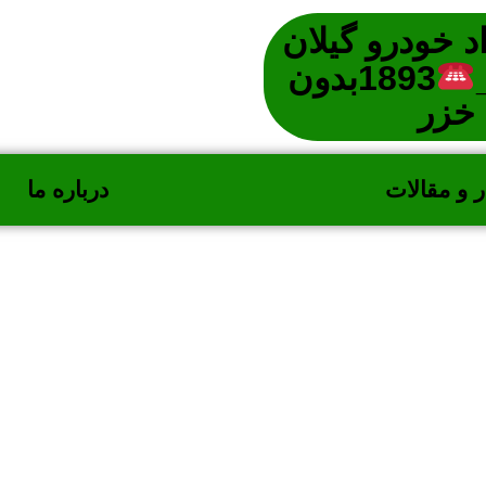
 خودرو گیلان
1893بدون
 خزر
ر و مقالات
درباره ما